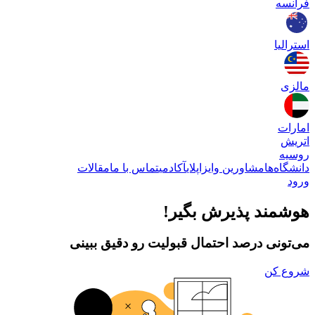
فرانسه
استرالیا
مالزی
امارات
اتریش
روسیه
دانشگاه‌ها
مشاورین وایزاپلای
آکادمی
تماس با ما
مقالات
ورود
هوشمند پذیرش بگیر!
می‌تونی درصد احتمال قبولیت رو دقیق ببینی
شروع کن