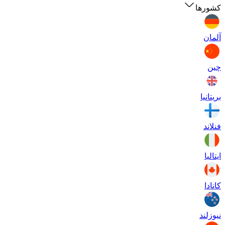
کشورها
آلمان
چین
بریتانیا
فنلاند
ایتالیا
کانادا
نیوزلند