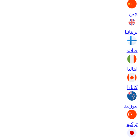
چین
بریتانیا
فنلاند
ایتالیا
کانادا
نیوزلند
ترکیه