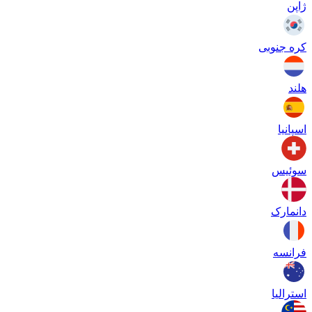
ژاپن
کره جنوبی
هلند
اسپانیا
سوئیس
دانمارک
فرانسه
استرالیا