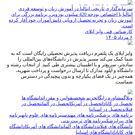
سرمایه‌گذاری تاریخی ایتالیا در آموزش زبان و توسعه فردی
ایتالیا با اختصاص بودجه 420 میلیون یورویی، برنامه بزرگی برای
آموزش زبان و تجربه تحصیل اروپایی دانش‌آموزان خود آغاز کرده
است.
کارشناس فنی وایز اپلای
۶ مرداد ۱۴۰۵
وایز اپلای یک پلتفرم دریافت پذیرش تحصیلی رایگان است که به
شما کمک می‌کند مسیر پذیرش در دانشگاه‌های بین‌المللی را
ساده‌تر، سریع‌تر و با اطمینان بیشتری طی کنید. از انتخاب رشته و
دانشگاه و آپلود مدارک تا ارسال درخواست و پرداخت شهریه،
همه‌چیز در یک فضای یکپارچه و بدون پیچیدگی در دسترس
شماست.
وبلاگ
مشاوره رایگان
حریم شخصی
قوانین و مقررات
دانشگاه ها
تحصیل در کانادا
تحصیل در آمریکا
تحصیل در آلمان
تحصیل در
فنلاند
تحصیل در اسپانیا
برنامه های پزشکی
برنامه های مهندسی
برنامه های علوم پایه
برنامه
های پیراپزشکی
برنامه های تربیت بدنی
دانشگاه های فنلاند
دانشگاه های آلمان
دانشگاه های آمریکا
دانشگاه
های کانادا
دانشگاه های اسپانیا