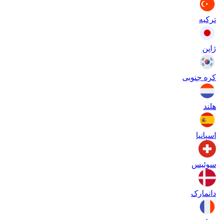
ترکیه
ژاپن
کره جنوبی
هلند
اسپانیا
سوئیس
دانمارک