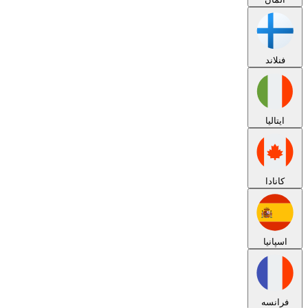
فنلاند
ایتالیا
کانادا
اسپانیا
فرانسه