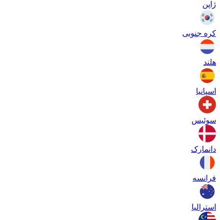
ژاپن
کره جنوبی
هلند
اسپانیا
سوئیس
دانمارک
فرانسه
استرالیا