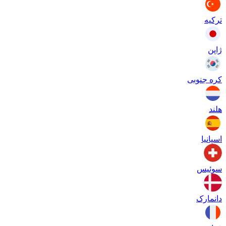
ترکیه
ژاپن
کره جنوبی
هلند
اسپانیا
سوئیس
دانمارک