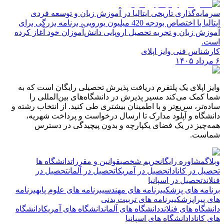
سرمایه‌گذاری تاریخی ایتالیا در آموزش زبان و توسعه فردی
ایتالیا با اختصاص بودجه 420 میلیون یورویی، برنامه بزرگی برای
آموزش زبان و تجربه تحصیل اروپایی دانش‌آموزان خود آغاز کرده
است.
کارشناس فنی وایز اپلای
۶ مرداد ۱۴۰۵
وایز اپلای یک پلتفرم دریافت پذیرش تحصیلی رایگان است که به
شما کمک می‌کند مسیر پذیرش در دانشگاه‌های بین‌المللی را
ساده‌تر، سریع‌تر و با اطمینان بیشتری طی کنید. از انتخاب رشته و
دانشگاه و آپلود مدارک تا ارسال درخواست و پرداخت شهریه،
همه‌چیز در یک فضای یکپارچه و بدون پیچیدگی در دسترس
شماست.
وبلاگ
مشاوره رایگان
حریم شخصی
قوانین و مقررات
دانشگاه ها
تحصیل در کانادا
تحصیل در آمریکا
تحصیل در آلمان
تحصیل در
فنلاند
تحصیل در اسپانیا
برنامه های پزشکی
برنامه های مهندسی
برنامه های علوم پایه
برنامه
های پیراپزشکی
برنامه های تربیت بدنی
دانشگاه های فنلاند
دانشگاه های آلمان
دانشگاه های آمریکا
دانشگاه
های کانادا
دانشگاه های اسپانیا