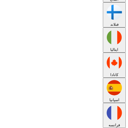
فنلاند
ایتالیا
کانادا
اسپانیا
فرانسه