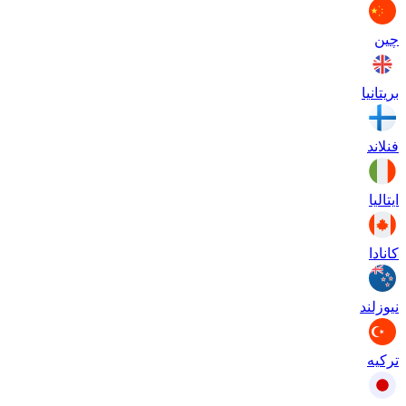
چین
بریتانیا
فنلاند
ایتالیا
کانادا
نیوزلند
ترکیه