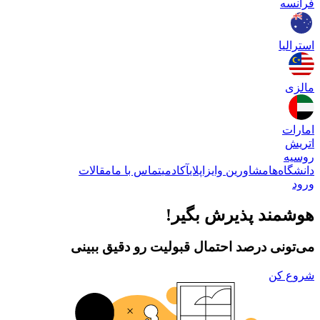
فرانسه
استرالیا
مالزی
امارات
اتریش
روسیه
دانشگاه‌ها
مشاورین وایزاپلای
آکادمی
تماس با ما
مقالات
ورود
هوشمند پذیرش بگیر!
می‌تونی درصد احتمال قبولیت رو دقیق ببینی
شروع کن