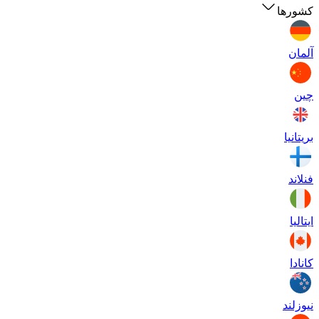
کشورها
آلمان
چین
بریتانیا
فنلاند
ایتالیا
کانادا
نیوزلند