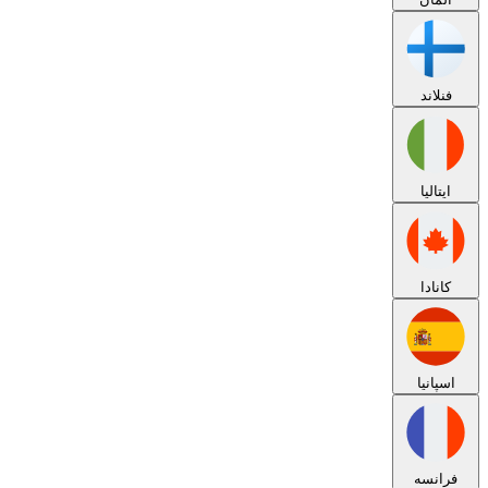
فنلاند
ایتالیا
کانادا
اسپانیا
فرانسه