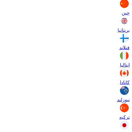
چین
بریتانیا
فنلاند
ایتالیا
کانادا
نیوزلند
ترکیه