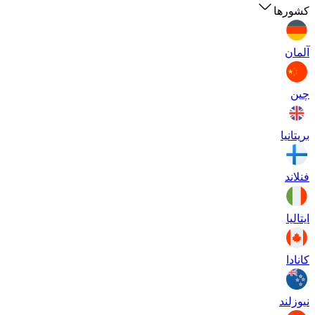
کشورها
آلمان
چین
بریتانیا
فنلاند
ایتالیا
کانادا
نیوزلند