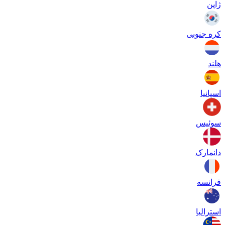
ژاپن
کره جنوبی
هلند
اسپانیا
سوئیس
دانمارک
فرانسه
استرالیا