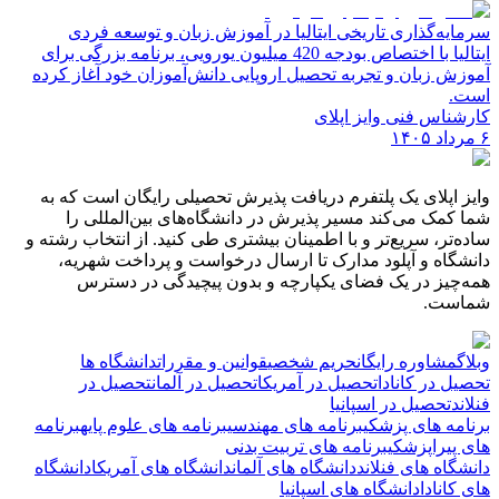
سرمایه‌گذاری تاریخی ایتالیا در آموزش زبان و توسعه فردی
ایتالیا با اختصاص بودجه 420 میلیون یورویی، برنامه بزرگی برای
آموزش زبان و تجربه تحصیل اروپایی دانش‌آموزان خود آغاز کرده
است.
کارشناس فنی وایز اپلای
۶ مرداد ۱۴۰۵
وایز اپلای یک پلتفرم دریافت پذیرش تحصیلی رایگان است که به
شما کمک می‌کند مسیر پذیرش در دانشگاه‌های بین‌المللی را
ساده‌تر، سریع‌تر و با اطمینان بیشتری طی کنید. از انتخاب رشته و
دانشگاه و آپلود مدارک تا ارسال درخواست و پرداخت شهریه،
همه‌چیز در یک فضای یکپارچه و بدون پیچیدگی در دسترس
شماست.
وبلاگ
مشاوره رایگان
حریم شخصی
قوانین و مقررات
دانشگاه ها
تحصیل در کانادا
تحصیل در آمریکا
تحصیل در آلمان
تحصیل در
فنلاند
تحصیل در اسپانیا
برنامه های پزشکی
برنامه های مهندسی
برنامه های علوم پایه
برنامه
های پیراپزشکی
برنامه های تربیت بدنی
دانشگاه های فنلاند
دانشگاه های آلمان
دانشگاه های آمریکا
دانشگاه
های کانادا
دانشگاه های اسپانیا