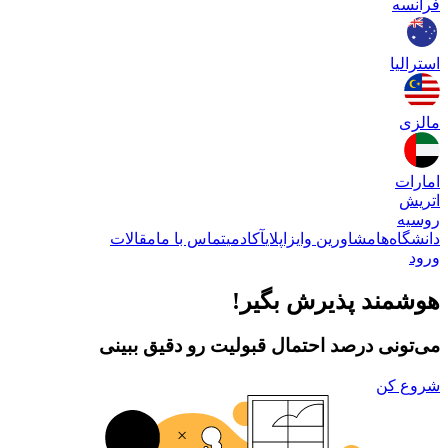
فرانسه
استرالیا
مالزی
امارات
اتریش
روسیه
دانشگاه‌ها
مشاورین وایزاپلای
آکادمی
تماس با ما
مقالات
ورود
هوشمند پذیرش بگیر!
می‌تونی درصد احتمال قبولیت رو دقیق ببینی
شروع کن