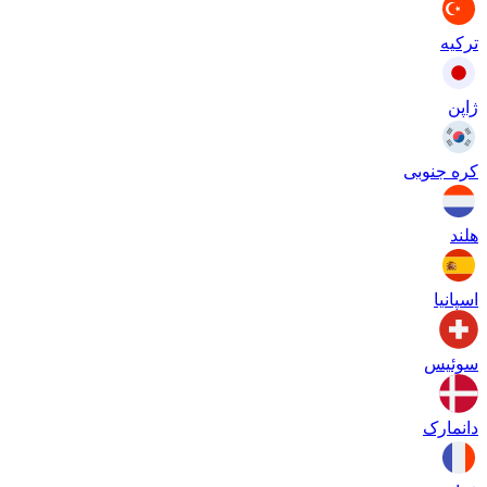
ترکیه
ژاپن
کره جنوبی
هلند
اسپانیا
سوئیس
دانمارک