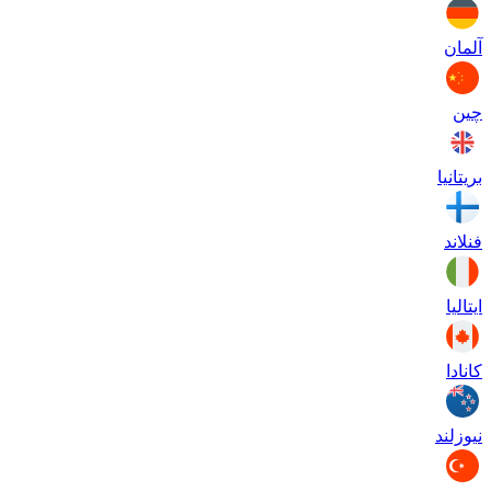
آلمان
چین
بریتانیا
فنلاند
ایتالیا
کانادا
نیوزلند