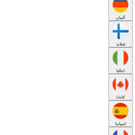
آلمان
فنلاند
ایتالیا
کانادا
اسپانیا