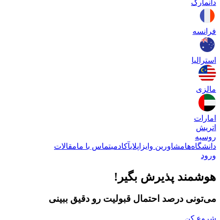
دانمارک
فرانسه
استرالیا
مالزی
امارات
اتریش
روسیه
دانشگاه‌ها
مشاورین وایزاپلای
آکادمی
تماس با ما
مقالات
ورود
هوشمند پذیرش بگیر!
می‌تونی درصد احتمال قبولیت رو دقیق ببینی
شروع کن