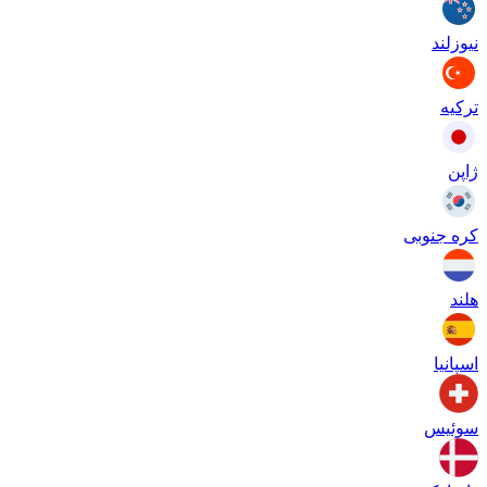
نیوزلند
ترکیه
ژاپن
کره جنوبی
هلند
اسپانیا
سوئیس