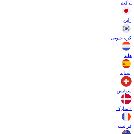
ترکیه
ژاپن
کره جنوبی
هلند
اسپانیا
سوئیس
دانمارک
فرانسه