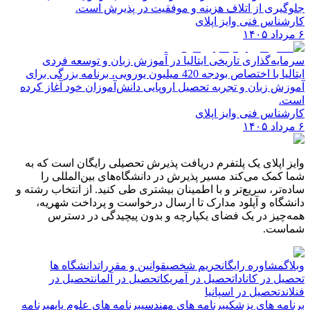
جلوگیری از اتلاف هزینه و موفقیت در پذیرش است.
کارشناس فنی وایز اپلای
۶ مرداد ۱۴۰۵
سرمایه‌گذاری تاریخی ایتالیا در آموزش زبان و توسعه فردی
ایتالیا با اختصاص بودجه 420 میلیون یورویی، برنامه بزرگی برای
آموزش زبان و تجربه تحصیل اروپایی دانش‌آموزان خود آغاز کرده
است.
کارشناس فنی وایز اپلای
۶ مرداد ۱۴۰۵
وایز اپلای یک پلتفرم دریافت پذیرش تحصیلی رایگان است که به
شما کمک می‌کند مسیر پذیرش در دانشگاه‌های بین‌المللی را
ساده‌تر، سریع‌تر و با اطمینان بیشتری طی کنید. از انتخاب رشته و
دانشگاه و آپلود مدارک تا ارسال درخواست و پرداخت شهریه،
همه‌چیز در یک فضای یکپارچه و بدون پیچیدگی در دسترس
شماست.
وبلاگ
مشاوره رایگان
حریم شخصی
قوانین و مقررات
دانشگاه ها
تحصیل در کانادا
تحصیل در آمریکا
تحصیل در آلمان
تحصیل در
فنلاند
تحصیل در اسپانیا
برنامه های پزشکی
برنامه های مهندسی
برنامه های علوم پایه
برنامه