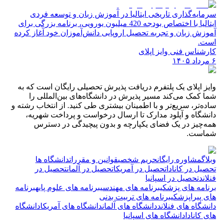
سرمایه‌گذاری تاریخی ایتالیا در آموزش زبان و توسعه فردی
ایتالیا با اختصاص بودجه 420 میلیون یورویی، برنامه بزرگی برای
آموزش زبان و تجربه تحصیل اروپایی دانش‌آموزان خود آغاز کرده
است.
کارشناس فنی وایز اپلای
۶ مرداد ۱۴۰۵
وایز اپلای یک پلتفرم دریافت پذیرش تحصیلی رایگان است که به
شما کمک می‌کند مسیر پذیرش در دانشگاه‌های بین‌المللی را
ساده‌تر، سریع‌تر و با اطمینان بیشتری طی کنید. از انتخاب رشته و
دانشگاه و آپلود مدارک تا ارسال درخواست و پرداخت شهریه،
همه‌چیز در یک فضای یکپارچه و بدون پیچیدگی در دسترس
شماست.
وبلاگ
مشاوره رایگان
حریم شخصی
قوانین و مقررات
دانشگاه ها
تحصیل در کانادا
تحصیل در آمریکا
تحصیل در آلمان
تحصیل در
فنلاند
تحصیل در اسپانیا
برنامه های پزشکی
برنامه های مهندسی
برنامه های علوم پایه
برنامه
های پیراپزشکی
برنامه های تربیت بدنی
دانشگاه های فنلاند
دانشگاه های آلمان
دانشگاه های آمریکا
دانشگاه
های کانادا
دانشگاه های اسپانیا