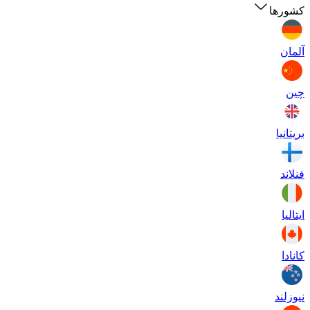
کشورها
آلمان
چین
بریتانیا
فنلاند
ایتالیا
کانادا
نیوزلند