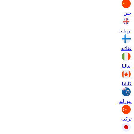
چین
بریتانیا
فنلاند
ایتالیا
کانادا
نیوزلند
ترکیه