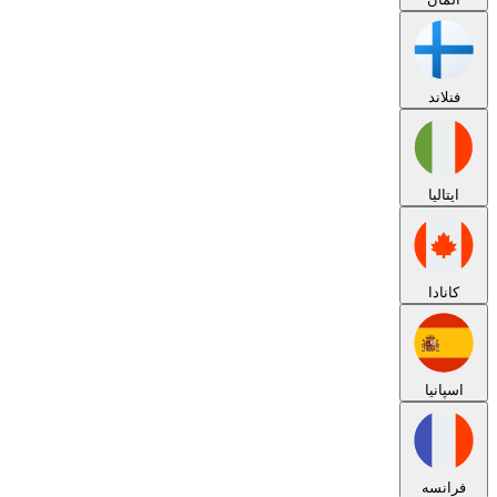
فنلاند
ایتالیا
کانادا
اسپانیا
فرانسه