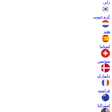
ژاپن
کره جنوبی
هلند
اسپانیا
سوئیس
دانمارک
فرانسه
استرالیا