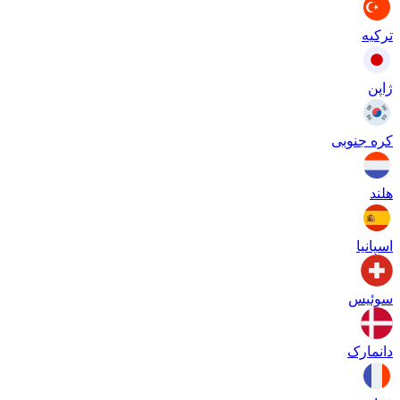
ترکیه
ژاپن
کره جنوبی
هلند
اسپانیا
سوئیس
دانمارک