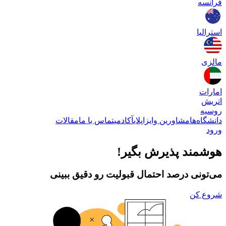
فرانسه
استرالیا
مالزی
امارات
اتریش
روسیه
دانشگاه‌ها
مشاورین وایزاپلای
آکادمی
تماس با ما
مقالات
ورود
هوشمند پذیرش بگیر!
می‌تونی درصد احتمال قبولیت رو دقیق ببینی
شروع کن