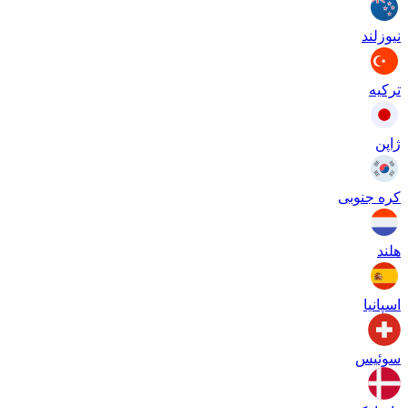
نیوزلند
ترکیه
ژاپن
کره جنوبی
هلند
اسپانیا
سوئیس