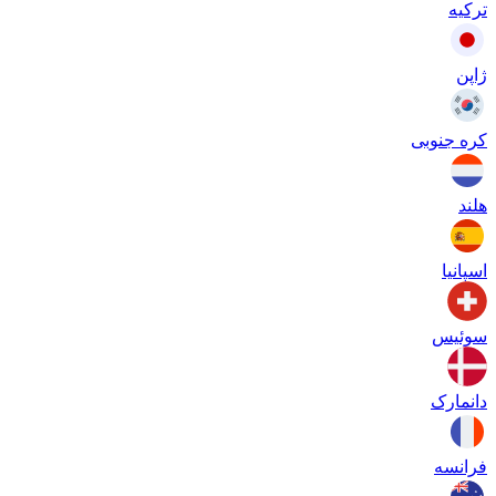
ترکیه
ژاپن
کره جنوبی
هلند
اسپانیا
سوئیس
دانمارک
فرانسه