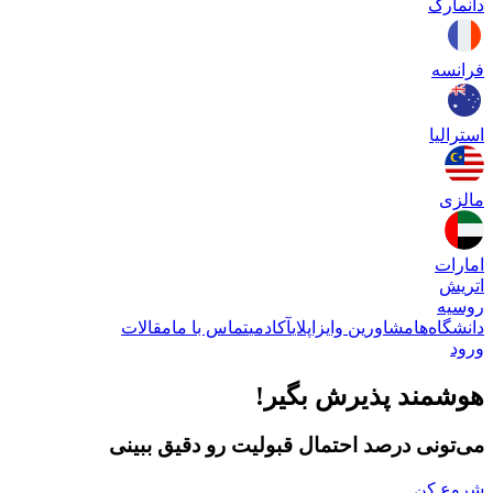
دانمارک
فرانسه
استرالیا
مالزی
امارات
اتریش
روسیه
دانشگاه‌ها
مشاورین وایزاپلای
آکادمی
تماس با ما
مقالات
ورود
هوشمند پذیرش بگیر!
می‌تونی درصد احتمال قبولیت رو دقیق ببینی
شروع کن