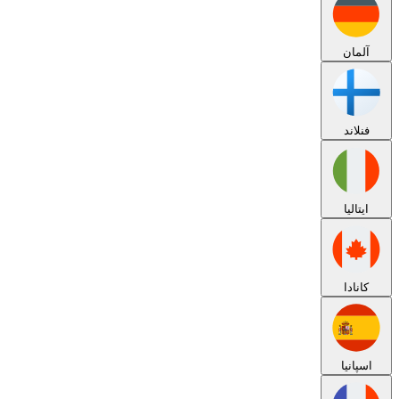
آلمان
فنلاند
ایتالیا
کانادا
اسپانیا