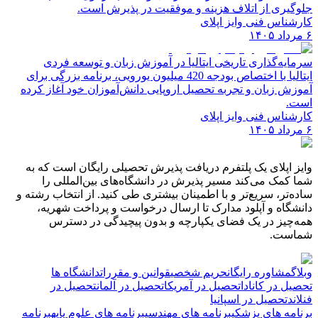
جلوگیری از اتلاف هزینه و موفقیت در پذیرش است.
کارشناس فنی وایز اپلای
۶ مرداد ۱۴۰۵
سرمایه‌گذاری تاریخی ایتالیا در آموزش زبان و توسعه فردی
ایتالیا با اختصاص بودجه 420 میلیون یورویی، برنامه بزرگی برای
آموزش زبان و تجربه تحصیل اروپایی دانش‌آموزان خود آغاز کرده
است.
کارشناس فنی وایز اپلای
۶ مرداد ۱۴۰۵
وایز اپلای یک پلتفرم دریافت پذیرش تحصیلی رایگان است که به
شما کمک می‌کند مسیر پذیرش در دانشگاه‌های بین‌المللی را
ساده‌تر، سریع‌تر و با اطمینان بیشتری طی کنید. از انتخاب رشته و
دانشگاه و آپلود مدارک تا ارسال درخواست و پرداخت شهریه،
همه‌چیز در یک فضای یکپارچه و بدون پیچیدگی در دسترس
شماست.
وبلاگ
مشاوره رایگان
حریم شخصی
قوانین و مقررات
دانشگاه ها
تحصیل در کانادا
تحصیل در آمریکا
تحصیل در آلمان
تحصیل در
فنلاند
تحصیل در اسپانیا
برنامه های پزشکی
برنامه های مهندسی
برنامه های علوم پایه
برنامه