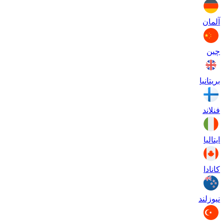
آلمان
چین
بریتانیا
فنلاند
ایتالیا
کانادا
نیوزلند