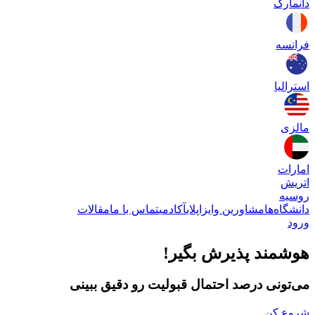
دانمارک
فرانسه
استرالیا
مالزی
امارات
اتریش
روسیه
دانشگاه‌ها
مشاورین وایزاپلای
آکادمی
تماس با ما
مقالات
ورود
هوشمند پذیرش بگیر!
می‌تونی درصد احتمال قبولیت رو دقیق ببینی
شروع کن