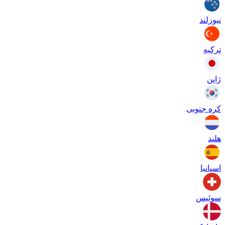
نیوزلند
ترکیه
ژاپن
کره جنوبی
هلند
اسپانیا
سوئیس