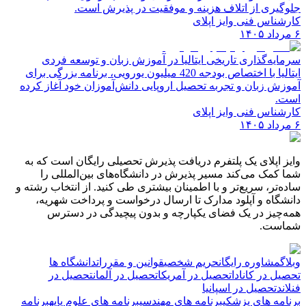
جلوگیری از اتلاف هزینه و موفقیت در پذیرش است.
کارشناس فنی وایز اپلای
۶ مرداد ۱۴۰۵
سرمایه‌گذاری تاریخی ایتالیا در آموزش زبان و توسعه فردی
ایتالیا با اختصاص بودجه 420 میلیون یورویی، برنامه بزرگی برای
آموزش زبان و تجربه تحصیل اروپایی دانش‌آموزان خود آغاز کرده
است.
کارشناس فنی وایز اپلای
۶ مرداد ۱۴۰۵
وایز اپلای یک پلتفرم دریافت پذیرش تحصیلی رایگان است که به
شما کمک می‌کند مسیر پذیرش در دانشگاه‌های بین‌المللی را
ساده‌تر، سریع‌تر و با اطمینان بیشتری طی کنید. از انتخاب رشته و
دانشگاه و آپلود مدارک تا ارسال درخواست و پرداخت شهریه،
همه‌چیز در یک فضای یکپارچه و بدون پیچیدگی در دسترس
شماست.
وبلاگ
مشاوره رایگان
حریم شخصی
قوانین و مقررات
دانشگاه ها
تحصیل در کانادا
تحصیل در آمریکا
تحصیل در آلمان
تحصیل در
فنلاند
تحصیل در اسپانیا
برنامه های پزشکی
برنامه های مهندسی
برنامه های علوم پایه
برنامه