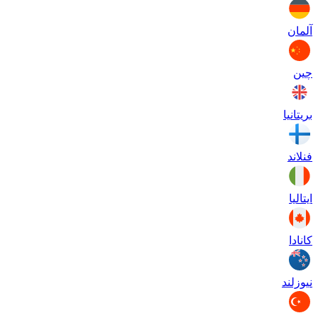
آلمان
چین
بریتانیا
فنلاند
ایتالیا
کانادا
نیوزلند