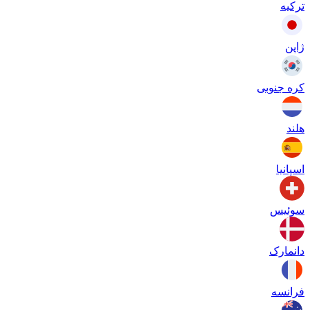
ترکیه
ژاپن
کره جنوبی
هلند
اسپانیا
سوئیس
دانمارک
فرانسه