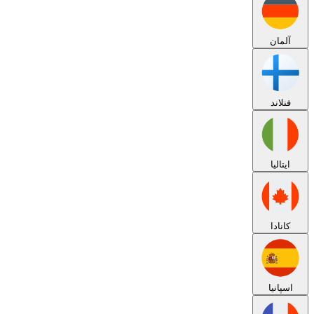
آلمان
فنلاند
ایتالیا
کانادا
اسپانیا