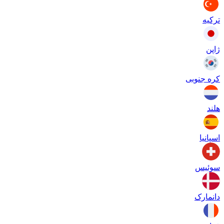
ترکیه
ژاپن
کره جنوبی
هلند
اسپانیا
سوئیس
دانمارک