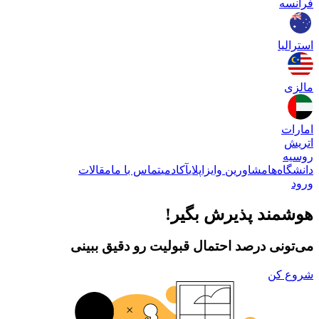
فرانسه
استرالیا
مالزی
امارات
اتریش
روسیه
دانشگاه‌ها
مشاورین وایزاپلای
آکادمی
تماس با ما
مقالات
ورود
هوشمند پذیرش بگیر!
می‌تونی درصد احتمال قبولیت رو دقیق ببینی
شروع کن