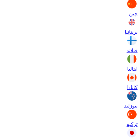
چین
بریتانیا
فنلاند
ایتالیا
کانادا
نیوزلند
ترکیه