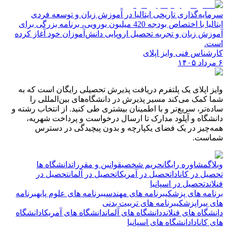
سرمایه‌گذاری تاریخی ایتالیا در آموزش زبان و توسعه فردی
ایتالیا با اختصاص بودجه 420 میلیون یورویی، برنامه بزرگی برای
آموزش زبان و تجربه تحصیل اروپایی دانش‌آموزان خود آغاز کرده
است.
کارشناس فنی وایز اپلای
۶ مرداد ۱۴۰۵
وایز اپلای یک پلتفرم دریافت پذیرش تحصیلی رایگان است که به
شما کمک می‌کند مسیر پذیرش در دانشگاه‌های بین‌المللی را
ساده‌تر، سریع‌تر و با اطمینان بیشتری طی کنید. از انتخاب رشته و
دانشگاه و آپلود مدارک تا ارسال درخواست و پرداخت شهریه،
همه‌چیز در یک فضای یکپارچه و بدون پیچیدگی در دسترس
شماست.
وبلاگ
مشاوره رایگان
حریم شخصی
قوانین و مقررات
دانشگاه ها
تحصیل در کانادا
تحصیل در آمریکا
تحصیل در آلمان
تحصیل در
فنلاند
تحصیل در اسپانیا
برنامه های پزشکی
برنامه های مهندسی
برنامه های علوم پایه
برنامه
های پیراپزشکی
برنامه های تربیت بدنی
دانشگاه های فنلاند
دانشگاه های آلمان
دانشگاه های آمریکا
دانشگاه
های کانادا
دانشگاه های اسپانیا