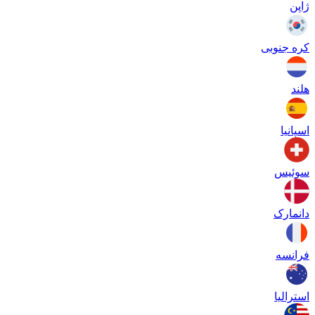
ژاپن
کره جنوبی
هلند
اسپانیا
سوئیس
دانمارک
فرانسه
استرالیا