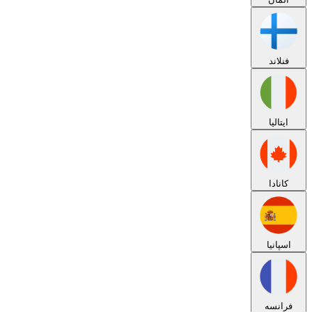
فنلاند
ایتالیا
کانادا
اسپانیا
فرانسه