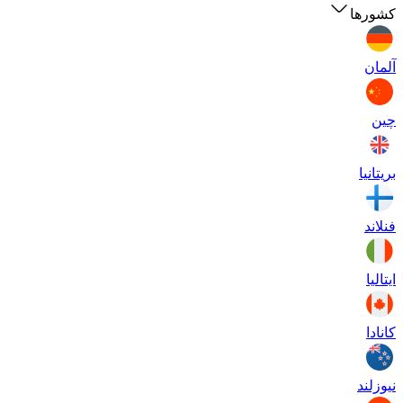
کشورها
آلمان
چین
بریتانیا
فنلاند
ایتالیا
کانادا
نیوزلند