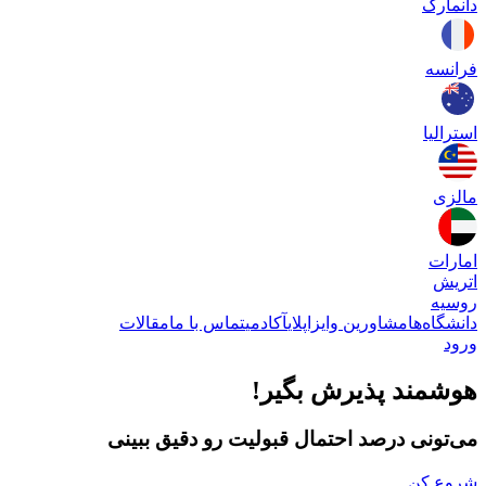
دانمارک
فرانسه
استرالیا
مالزی
امارات
اتریش
روسیه
دانشگاه‌ها
مشاورین وایزاپلای
آکادمی
تماس با ما
مقالات
ورود
هوشمند پذیرش بگیر!
می‌تونی درصد احتمال قبولیت رو دقیق ببینی
شروع کن