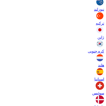
نیوزلند
ترکیه
ژاپن
کره جنوبی
هلند
اسپانیا
سوئیس