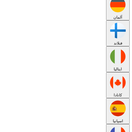
آلمان
فنلاند
ایتالیا
کانادا
اسپانیا