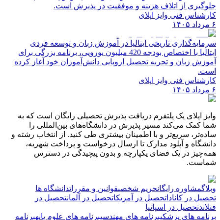
جلوگیری از اتلاف هزینه و موفقیت در پذیرش است.
کارشناس فنی وایز اپلای
۶ مرداد ۱۴۰۵
سرمایه‌گذاری تاریخی ایتالیا در آموزش زبان و توسعه فردی
ایتالیا با اختصاص بودجه 420 میلیون یورویی، برنامه بزرگی برای
آموزش زبان و تجربه تحصیل اروپایی دانش‌آموزان خود آغاز کرده
است.
کارشناس فنی وایز اپلای
۶ مرداد ۱۴۰۵
وایز اپلای یک پلتفرم دریافت پذیرش تحصیلی رایگان است که به
شما کمک می‌کند مسیر پذیرش در دانشگاه‌های بین‌المللی را
ساده‌تر، سریع‌تر و با اطمینان بیشتری طی کنید. از انتخاب رشته و
دانشگاه و آپلود مدارک تا ارسال درخواست و پرداخت شهریه،
همه‌چیز در یک فضای یکپارچه و بدون پیچیدگی در دسترس
شماست.
وبلاگ
مشاوره رایگان
حریم شخصی
قوانین و مقررات
دانشگاه ها
تحصیل در کانادا
تحصیل در آمریکا
تحصیل در آلمان
تحصیل در
فنلاند
تحصیل در اسپانیا
برنامه های پزشکی
برنامه های مهندسی
برنامه های علوم پایه
برنامه