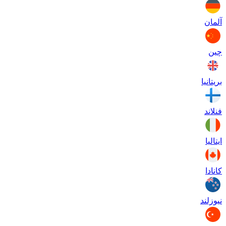
آلمان
چین
بریتانیا
فنلاند
ایتالیا
کانادا
نیوزلند