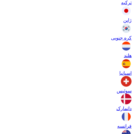
ترکیه
ژاپن
کره جنوبی
هلند
اسپانیا
سوئیس
دانمارک
فرانسه