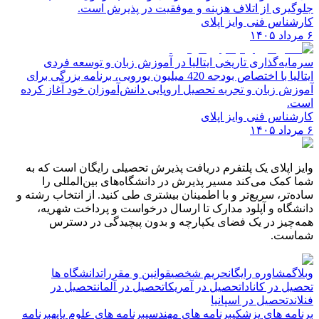
جلوگیری از اتلاف هزینه و موفقیت در پذیرش است.
کارشناس فنی وایز اپلای
۶ مرداد ۱۴۰۵
سرمایه‌گذاری تاریخی ایتالیا در آموزش زبان و توسعه فردی
ایتالیا با اختصاص بودجه 420 میلیون یورویی، برنامه بزرگی برای
آموزش زبان و تجربه تحصیل اروپایی دانش‌آموزان خود آغاز کرده
است.
کارشناس فنی وایز اپلای
۶ مرداد ۱۴۰۵
وایز اپلای یک پلتفرم دریافت پذیرش تحصیلی رایگان است که به
شما کمک می‌کند مسیر پذیرش در دانشگاه‌های بین‌المللی را
ساده‌تر، سریع‌تر و با اطمینان بیشتری طی کنید. از انتخاب رشته و
دانشگاه و آپلود مدارک تا ارسال درخواست و پرداخت شهریه،
همه‌چیز در یک فضای یکپارچه و بدون پیچیدگی در دسترس
شماست.
وبلاگ
مشاوره رایگان
حریم شخصی
قوانین و مقررات
دانشگاه ها
تحصیل در کانادا
تحصیل در آمریکا
تحصیل در آلمان
تحصیل در
فنلاند
تحصیل در اسپانیا
برنامه های پزشکی
برنامه های مهندسی
برنامه های علوم پایه
برنامه