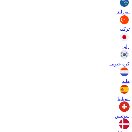
نیوزلند
ترکیه
ژاپن
کره جنوبی
هلند
اسپانیا
سوئیس