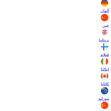
آلمان
چین
بریتانیا
فنلاند
ایتالیا
کانادا
نیوزلند