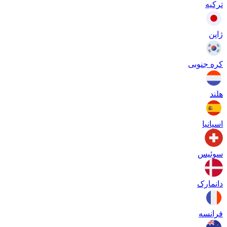
ترکیه
ژاپن
کره جنوبی
هلند
اسپانیا
سوئیس
دانمارک
فرانسه