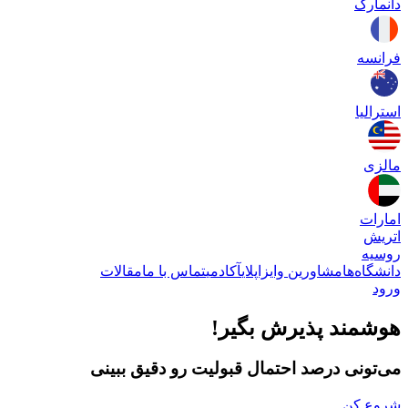
دانمارک
فرانسه
استرالیا
مالزی
امارات
اتریش
روسیه
دانشگاه‌ها
مشاورین وایزاپلای
آکادمی
تماس با ما
مقالات
ورود
هوشمند پذیرش بگیر!
می‌تونی درصد احتمال قبولیت رو دقیق ببینی
شروع کن