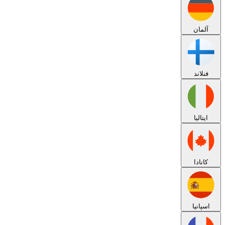
آلمان
فنلاند
ایتالیا
کانادا
اسپانیا