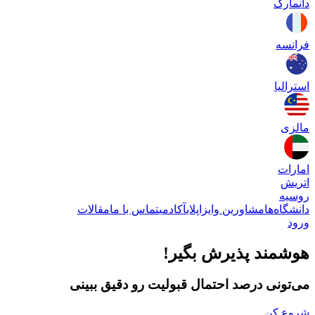
دانمارک
فرانسه
استرالیا
مالزی
امارات
اتریش
روسیه
دانشگاه‌ها
مشاورین وایزاپلای
آکادمی
تماس با ما
مقالات
ورود
هوشمند پذیرش بگیر!
می‌تونی درصد احتمال قبولیت رو دقیق ببینی
شروع کن