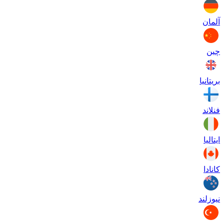
آلمان
چین
بریتانیا
فنلاند
ایتالیا
کانادا
نیوزلند