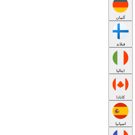
آلمان
فنلاند
ایتالیا
کانادا
اسپانیا