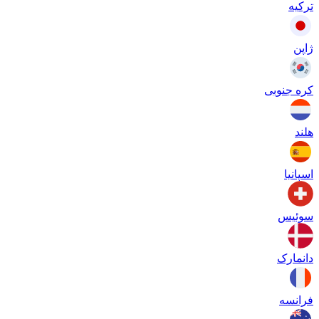
ترکیه
ژاپن
کره جنوبی
هلند
اسپانیا
سوئیس
دانمارک
فرانسه