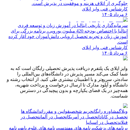
جلوگیری از اتلاف هزینه و موفقیت در پذیرش است.
کارشناس فنی وایز اپلای
۶ مرداد ۱۴۰۵
سرمایه‌گذاری تاریخی ایتالیا در آموزش زبان و توسعه فردی
ایتالیا با اختصاص بودجه 420 میلیون یورویی، برنامه بزرگی برای
آموزش زبان و تجربه تحصیل اروپایی دانش‌آموزان خود آغاز کرده
است.
کارشناس فنی وایز اپلای
۶ مرداد ۱۴۰۵
وایز اپلای یک پلتفرم دریافت پذیرش تحصیلی رایگان است که به
شما کمک می‌کند مسیر پذیرش در دانشگاه‌های بین‌المللی را
ساده‌تر، سریع‌تر و با اطمینان بیشتری طی کنید. از انتخاب رشته و
دانشگاه و آپلود مدارک تا ارسال درخواست و پرداخت شهریه،
همه‌چیز در یک فضای یکپارچه و بدون پیچیدگی در دسترس
شماست.
وبلاگ
مشاوره رایگان
حریم شخصی
قوانین و مقررات
دانشگاه ها
تحصیل در کانادا
تحصیل در آمریکا
تحصیل در آلمان
تحصیل در
فنلاند
تحصیل در اسپانیا
برنامه های پزشکی
برنامه های مهندسی
برنامه های علوم پایه
برنامه