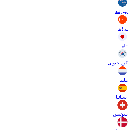
نیوزلند
ترکیه
ژاپن
کره جنوبی
هلند
اسپانیا
سوئیس