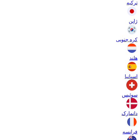
ترکیه
ژاپن
کره جنوبی
هلند
اسپانیا
سوئیس
دانمارک
فرانسه