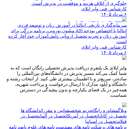
جلوگیری از اتلاف هزینه و موفقیت در پذیرش است.
کارشناس فنی وایز اپلای
۶ مرداد ۱۴۰۵
سرمایه‌گذاری تاریخی ایتالیا در آموزش زبان و توسعه فردی
ایتالیا با اختصاص بودجه 420 میلیون یورویی، برنامه بزرگی برای
آموزش زبان و تجربه تحصیل اروپایی دانش‌آموزان خود آغاز کرده
است.
کارشناس فنی وایز اپلای
۶ مرداد ۱۴۰۵
وایز اپلای یک پلتفرم دریافت پذیرش تحصیلی رایگان است که به
شما کمک می‌کند مسیر پذیرش در دانشگاه‌های بین‌المللی را
ساده‌تر، سریع‌تر و با اطمینان بیشتری طی کنید. از انتخاب رشته و
دانشگاه و آپلود مدارک تا ارسال درخواست و پرداخت شهریه،
همه‌چیز در یک فضای یکپارچه و بدون پیچیدگی در دسترس
شماست.
وبلاگ
مشاوره رایگان
حریم شخصی
قوانین و مقررات
دانشگاه ها
تحصیل در کانادا
تحصیل در آمریکا
تحصیل در آلمان
تحصیل در
فنلاند
تحصیل در اسپانیا
برنامه های پزشکی
برنامه های مهندسی
برنامه های علوم پایه
برنامه