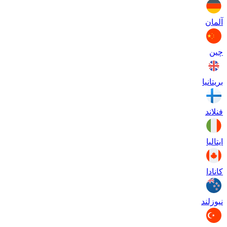
آلمان
چین
بریتانیا
فنلاند
ایتالیا
کانادا
نیوزلند