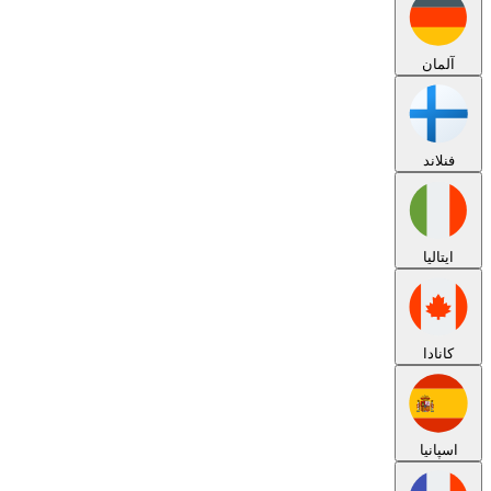
آلمان
فنلاند
ایتالیا
کانادا
اسپانیا