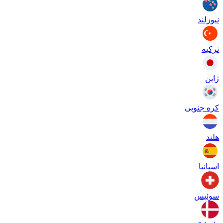
نیوزلند
ترکیه
ژاپن
کره جنوبی
هلند
اسپانیا
سوئیس