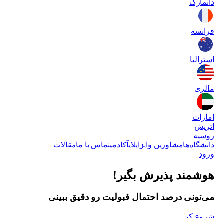
دانمارک
فرانسه
استرالیا
مالزی
امارات
اتریش
روسیه
دانشگاه‌ها
مشاورین وایزاپلای
آکادمی
تماس با ما
مقالات
ورود
هوشمند پذیرش بگیر!
می‌تونی درصد احتمال قبولیت رو دقیق ببینی
شروع کن