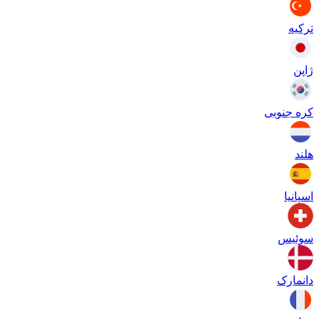
ترکیه
ژاپن
کره جنوبی
هلند
اسپانیا
سوئیس
دانمارک