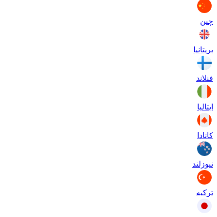
چین
بریتانیا
فنلاند
ایتالیا
کانادا
نیوزلند
ترکیه