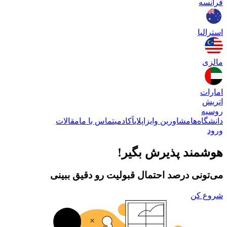
فرانسه
استرالیا
مالزی
امارات
اتریش
روسیه
دانشگاه‌ها
مشاورین وایزاپلای
آکادمی
تماس با ما
مقالات
ورود
هوشمند پذیرش بگیر!
می‌تونی درصد احتمال قبولیت رو دقیق ببینی
شروع کن