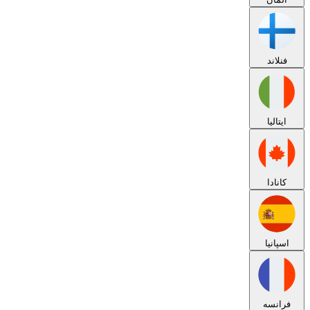
فنلاند
ایتالیا
کانادا
اسپانیا
فرانسه