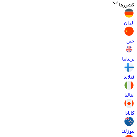
کشورها
آلمان
چین
بریتانیا
فنلاند
ایتالیا
کانادا
نیوزلند