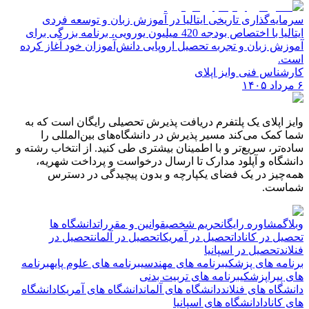
سرمایه‌گذاری تاریخی ایتالیا در آموزش زبان و توسعه فردی
ایتالیا با اختصاص بودجه 420 میلیون یورویی، برنامه بزرگی برای
آموزش زبان و تجربه تحصیل اروپایی دانش‌آموزان خود آغاز کرده
است.
کارشناس فنی وایز اپلای
۶ مرداد ۱۴۰۵
وایز اپلای یک پلتفرم دریافت پذیرش تحصیلی رایگان است که به
شما کمک می‌کند مسیر پذیرش در دانشگاه‌های بین‌المللی را
ساده‌تر، سریع‌تر و با اطمینان بیشتری طی کنید. از انتخاب رشته و
دانشگاه و آپلود مدارک تا ارسال درخواست و پرداخت شهریه،
همه‌چیز در یک فضای یکپارچه و بدون پیچیدگی در دسترس
شماست.
وبلاگ
مشاوره رایگان
حریم شخصی
قوانین و مقررات
دانشگاه ها
تحصیل در کانادا
تحصیل در آمریکا
تحصیل در آلمان
تحصیل در
فنلاند
تحصیل در اسپانیا
برنامه های پزشکی
برنامه های مهندسی
برنامه های علوم پایه
برنامه
های پیراپزشکی
برنامه های تربیت بدنی
دانشگاه های فنلاند
دانشگاه های آلمان
دانشگاه های آمریکا
دانشگاه
های کانادا
دانشگاه های اسپانیا