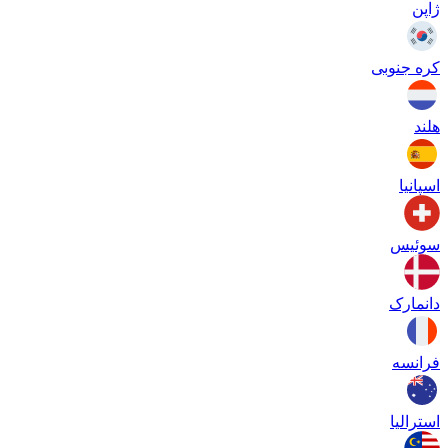
ژاپن
کره جنوبی
هلند
اسپانیا
سوئیس
دانمارک
فرانسه
استرالیا