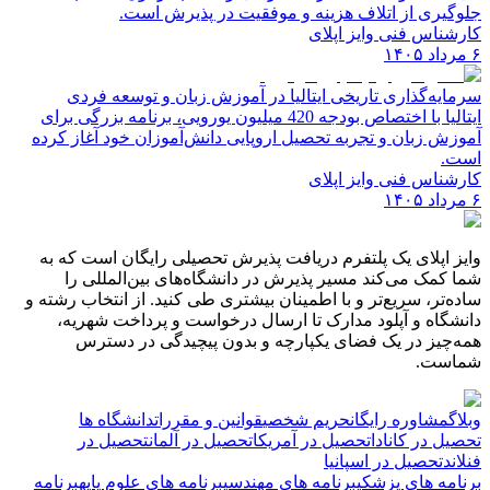
جلوگیری از اتلاف هزینه و موفقیت در پذیرش است.
کارشناس فنی وایز اپلای
۶ مرداد ۱۴۰۵
سرمایه‌گذاری تاریخی ایتالیا در آموزش زبان و توسعه فردی
ایتالیا با اختصاص بودجه 420 میلیون یورویی، برنامه بزرگی برای
آموزش زبان و تجربه تحصیل اروپایی دانش‌آموزان خود آغاز کرده
است.
کارشناس فنی وایز اپلای
۶ مرداد ۱۴۰۵
وایز اپلای یک پلتفرم دریافت پذیرش تحصیلی رایگان است که به
شما کمک می‌کند مسیر پذیرش در دانشگاه‌های بین‌المللی را
ساده‌تر، سریع‌تر و با اطمینان بیشتری طی کنید. از انتخاب رشته و
دانشگاه و آپلود مدارک تا ارسال درخواست و پرداخت شهریه،
همه‌چیز در یک فضای یکپارچه و بدون پیچیدگی در دسترس
شماست.
وبلاگ
مشاوره رایگان
حریم شخصی
قوانین و مقررات
دانشگاه ها
تحصیل در کانادا
تحصیل در آمریکا
تحصیل در آلمان
تحصیل در
فنلاند
تحصیل در اسپانیا
برنامه های پزشکی
برنامه های مهندسی
برنامه های علوم پایه
برنامه