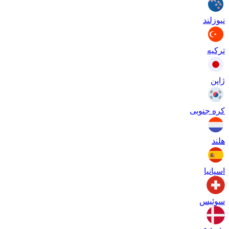
نیوزلند
ترکیه
ژاپن
کره جنوبی
هلند
اسپانیا
سوئیس