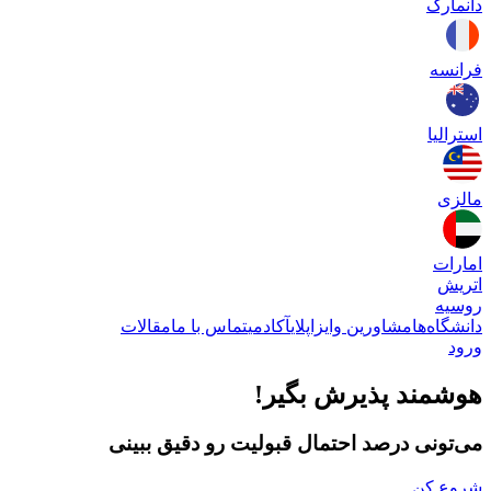
دانمارک
فرانسه
استرالیا
مالزی
امارات
اتریش
روسیه
دانشگاه‌ها
مشاورین وایزاپلای
آکادمی
تماس با ما
مقالات
ورود
هوشمند پذیرش بگیر!
می‌تونی درصد احتمال قبولیت رو دقیق ببینی
شروع کن