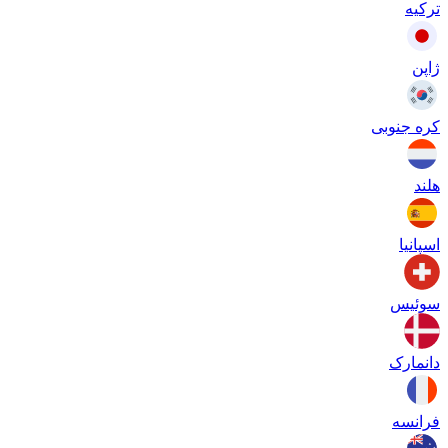
ترکیه
ژاپن
کره جنوبی
هلند
اسپانیا
سوئیس
دانمارک
فرانسه