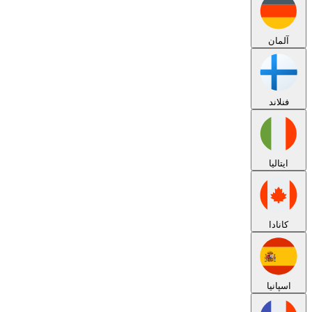
آلمان
فنلاند
ایتالیا
کانادا
اسپانیا