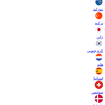
نیوزلند
ترکیه
ژاپن
کره جنوبی
هلند
اسپانیا
سوئیس