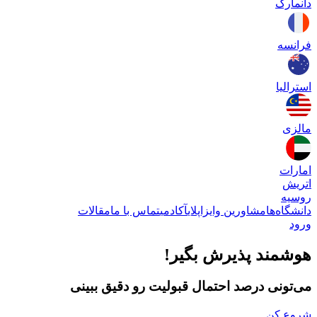
دانمارک
فرانسه
استرالیا
مالزی
امارات
اتریش
روسیه
دانشگاه‌ها
مشاورین وایزاپلای
آکادمی
تماس با ما
مقالات
ورود
هوشمند پذیرش بگیر!
می‌تونی درصد احتمال قبولیت رو دقیق ببینی
شروع کن