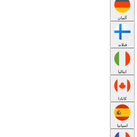
آلمان
فنلاند
ایتالیا
کانادا
اسپانیا