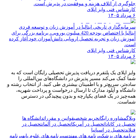
جلوگیری از اتلاف هزینه و موفقیت در پذیرش است.
کارشناس فنی وایز اپلای
۶ مرداد ۱۴۰۵
سرمایه‌گذاری تاریخی ایتالیا در آموزش زبان و توسعه فردی
ایتالیا با اختصاص بودجه 420 میلیون یورویی، برنامه بزرگی برای
آموزش زبان و تجربه تحصیل اروپایی دانش‌آموزان خود آغاز کرده
است.
کارشناس فنی وایز اپلای
۶ مرداد ۱۴۰۵
وایز اپلای یک پلتفرم دریافت پذیرش تحصیلی رایگان است که به
شما کمک می‌کند مسیر پذیرش در دانشگاه‌های بین‌المللی را
ساده‌تر، سریع‌تر و با اطمینان بیشتری طی کنید. از انتخاب رشته و
دانشگاه و آپلود مدارک تا ارسال درخواست و پرداخت شهریه،
همه‌چیز در یک فضای یکپارچه و بدون پیچیدگی در دسترس
شماست.
وبلاگ
مشاوره رایگان
حریم شخصی
قوانین و مقررات
دانشگاه ها
تحصیل در کانادا
تحصیل در آمریکا
تحصیل در آلمان
تحصیل در
فنلاند
تحصیل در اسپانیا
برنامه های پزشکی
برنامه های مهندسی
برنامه های علوم پایه
برنامه