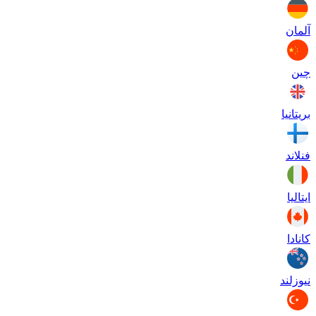
آلمان
چین
بریتانیا
فنلاند
ایتالیا
کانادا
نیوزلند