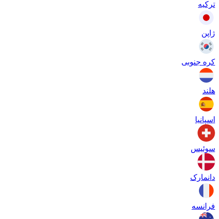
ترکیه
ژاپن
کره جنوبی
هلند
اسپانیا
سوئیس
دانمارک
فرانسه